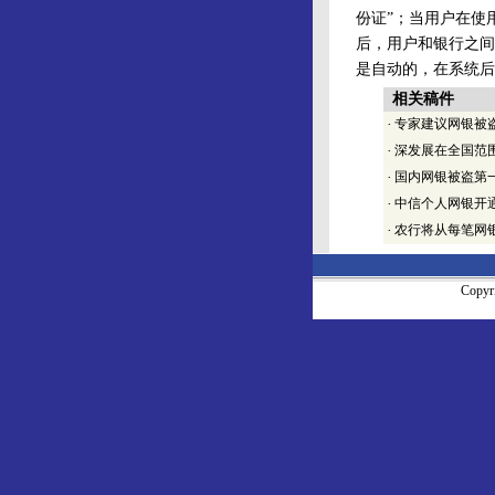
份证”；当用户在使
后，用户和银行之间
是自动的，在系统后
相关稿件
·
专家建议网银被盗
·
深发展在全国范
·
国内网银被盗第一
·
中信个人网银开
·
农行将从每笔网银
Copy