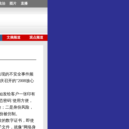
出现的不安全事件频
开的“2008放心
如发给客户一张印有
态密码’使用方便，
险；二是身份风险，
份被仿制。
发的数字证书，即使
子文件，就像“网络身