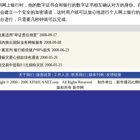
用网上银行时，他的数字证书会和银行的数字证书相互确认对方的身份。
会建立一个安全的加密通道，这时用户就可以放心地进行个人网上银行的
台进行，只需要几秒钟就可以完成。
案适用“举证责任倒置”
2008-09-17
围内推出国际业务网银服务
2008-09-08
案宣判 银行赔偿储户90%损失
2008-06-23
通赈灾爱心捐款绿色通道
2008-05-26
交易中提取0.1元捐给灾区
2008-05-21
关于我们 |
版面设置
|
工作人员
|
联系我们
|
媒体刊例
|
友情链接
right © 2000 - 2006 XINHUANET.com All Rights Reserved. 制作单位：新华通讯
版权所有 新华网