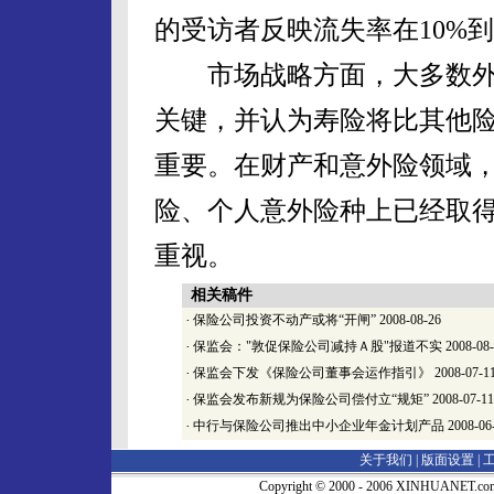
的受访者反映流失率在10%
市场战略方面，大多数外
关键，并认为寿险将比其他
重要。在财产和意外险领域
险、个人意外险种上已经取
重视。
相关稿件
·
保险公司投资不动产或将“开闸”
2008-08-26
·
保监会："敦促保险公司减持Ａ股"报道不实
2008-08
·
保监会下发《保险公司董事会运作指引》
2008-07-1
·
保监会发布新规为保险公司偿付立“规矩”
2008-07-11
·
中行与保险公司推出中小企业年金计划产品
2008-06
关于我们 |
版面设置
|
Copyright © 2000 - 2006 XINHUA