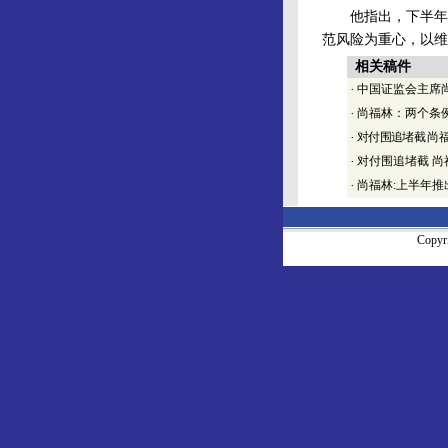
他指出，下半年及
范风险为重心，以维
相关稿件
·
中国证监会主席尚
·
尚福林：两个条
·
对付围追堵截 尚
·
对付围追堵截 
·
尚福林:上半年推
Copy