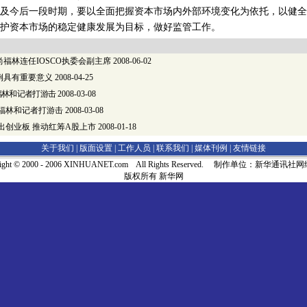
今后一段时期，要以全面把握资本市场内外部环境变化为依托，以健全
护资本市场的稳定健康发展为目标，做好监管工作。
福林连任IOSCO执委会副主席
2008-06-02
例具有重要意义
2008-04-25
福林和记者打游击
2008-03-08
尚福林和记者打游击
2008-03-08
出创业板 推动红筹A股上市
2008-01-18
关于我们 |
版面设置
|
工作人员
|
联系我们
|
媒体刊例
|
友情链接
right © 2000 - 2006 XINHUANET.com All Rights Reserved. 制作单位：新华通讯
版权所有 新华网