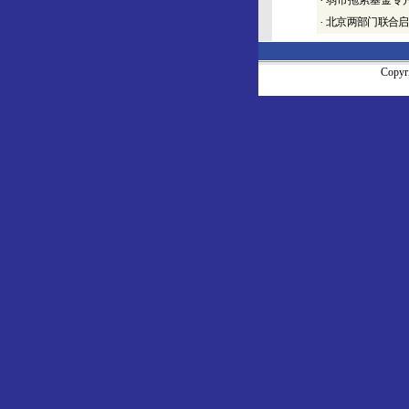
·
弱市拖累基金专户
·
北京两部门联合启
Copy