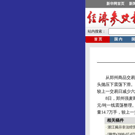
从郑州商品交易所获
头抛压下震荡下滑。午
较上一交易日减少六百
8日，郑州强麦期货
元/吨一线震荡整理
量14.7万手，较上
相关稿件
·
浙江揭示非法经
·
[期货•2008-0