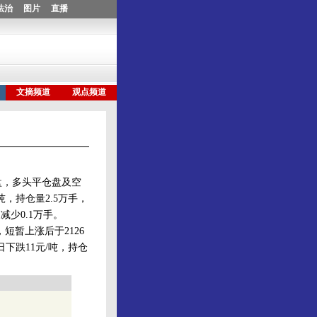
盘，多头平仓盘及空
吨，持仓量2.5万手，
减少0.1万手。
暂上涨后于2126
下跌11元/吨，持仓