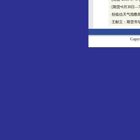
·
[期货•6月30日
·
别低估天气指数
·
王献立：期货市
Copy