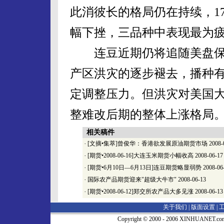
此消彼长的格局仍在持续，1
幅下挫，三品种中表现最为
连豆近期仍将追随美盘保
产区洪灾的逐步褪去，播种
定调整压力。但洪灾对美国
整难改后期的整体上涨格局
相关稿件
·
[文摘•集萃]曾俊华：香港欲发展原油期货市场
2008-
·
[期货•2008-06-16]大连玉米期货小幅收高
2008-06-17
·
[期货•6月10日—6月13日]连豆期货略显弱势
2008-06
·
国际农产品期货迎来"超级大牛市"
2008-06-13
·
[期货•2008-06-12]郑交所农产品大多见涨
2008-06-13
关于我们 |
版面设置
|
Copyright © 2000 - 2006 XINHUA