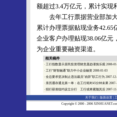
额超过3.4万亿元，累计实现
去年工行票据营业部加大
累计办理票据贴现业务42.65
企业客户办理贴现38.06亿
为企业重要融资渠道。
相关稿件
·
工行指数显示居民投资理财意愿趋谨慎乐观
2008-01
·
工行“财智融通”助力中小企业融资
2008-01-03
·
全总要求坚决制止违法裁员“劝辞”职工行为
2007-12
·
亲历通存通兑第一单：在工行耗时45分钟未果
2007-
·
招行获准纽约设立分行 工行或将紧随其后
2007-11
关于我们 |
版面设置
|
Copyright © 2000 - 2006 XINHUA