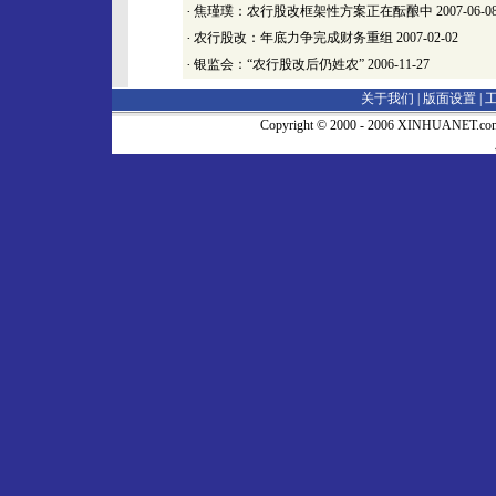
·
焦瑾璞：农行股改框架性方案正在酝酿中
2007-06-0
·
农行股改：年底力争完成财务重组
2007-02-02
·
银监会：“农行股改后仍姓农”
2006-11-27
关于我们 |
版面设置
|
Copyright © 2000 - 2006 XINHUA