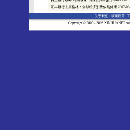
·
荷兰银行最终“花落谁家”仍难以判断[图]
2007-08-01
·
汇丰银行主席格林：全球经济形势依然健康
2007-08
关于我们 |
版面设置
|
Copyright © 2000 - 2006 XINHUA