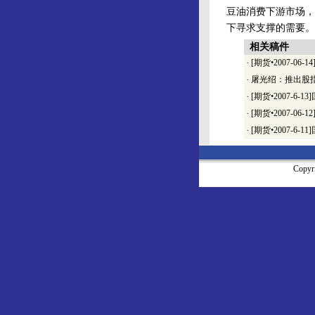
豆油消费下游市场，
下寻求支撑的需要。
相关稿件
·
[期货•2007-0
·
屠光绍：推出股
·
[期货•2007-6
·
[期货•2007-06
·
[期货•2007-6
Copy