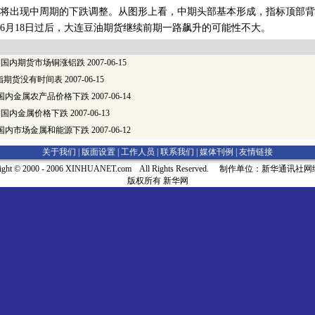
将出现中周期的下跌调整。从图形上看，中期头部基本形成，指标顶部背
6月18日过后，大连豆油期货继续前期一路飙升的可能性不大。
6-14]国内期货市场铜涨铝跌
2007-06-15
指期货没有时间表
2007-06-15
-13]国内金属农产品价格下跌
2007-06-14
-12]国内金属价格下跌
2007-06-13
-11]国内市场金属和能源下跌
2007-06-12
关于我们 |
版面设置
|
工作人员
|
联系我们
|
媒体刊例
|
友情链接
right © 2000 - 2006 XINHUANET.com All Rights Reserved. 制作单位：新华通讯
版权所有 新华网