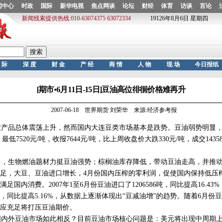
[期市•6月11日-15日]豆油高位徘徊价格难再升
2007-06-18 世界期货 刘荣华 来源:经济参考报
品总体震荡上升，然而国内大连豆类市场基本是跌势。豆油弱势明显，本周
最低7520元/吨，收报7644元/吨，比上周收盘价大跌330元/吨，成交143588
，生物燃油题材力挺豆油强势；棕榈油库存降低，带动豆油走高，并推动
足，大豆、豆油进口增长，4月份国内压榨的零利润，促使国内保持低压
国内消费。2007年1至6月份豆油进口了1206586吨，同比提高16.43%；
72吨，同比提高5.16%，从数据上逐渐体现出“豆减油增”的趋势。随着6月
应充足将打压豆油期价。
内外豆油市场如此相反？目前豆油市场核心问题是：美元将出现中周期上