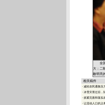
全国人
大；二
敞明亮
相关稿件
·
减轻农民通胀压
·
冰雪灾害过后，
·
抓紧完善和落实
·
让流动人口的义务