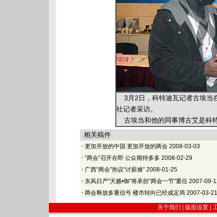
3月2日，科特迪瓦记者古埃当
社记者采访。
古埃当和他的同事博古艾是科特
相关稿件
·
更加开放的中国 更加开放的两会
2008-03-03
·
“两会”召开在即 公众期待多多
2008-02-29
·
广西“两会”热议“讨薪难”
2008-01-25
·
东风日产"天籁•御"将承担"两会一节"重任
2007-09-1
·
两会释放多重信号 楼市转向已经成定局
2007-03-2
关于我们 |
版面设置
|