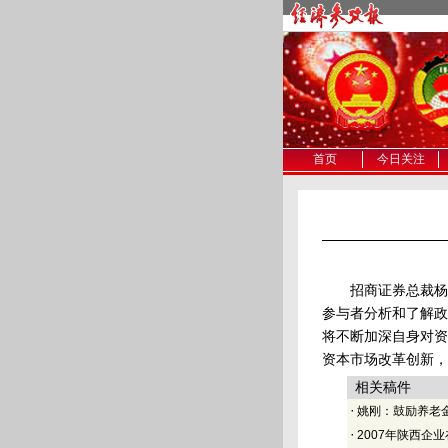
首页
今日关注
招商证券总裁杨鶤表
参与者分析和了解政
将不断加深自身对资
资本市场改革创新，
相关稿件
·
姚刚：鼓励养老
·
2007年陕西企