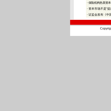
·
保险机构热衷资
·
资本市场不是“提
·
证监会发布《中
Copyri