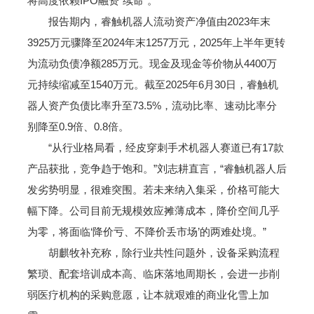
将高度依赖IPO融资“续命”。
报告期内，睿触机器人流动资产净值由2023年末
3925万元骤降至2024年末1257万元，2025年上半年更转
为流动负债净额285万元。现金及现金等价物从4400万
元持续缩减至1540万元。截至2025年6月30日，睿触机
器人资产负债比率升至73.5%，流动比率、速动比率分
别降至0.9倍、0.8倍。
“从行业格局看，经皮穿刺手术机器人赛道已有17款
产品获批，竞争趋于饱和。”刘志耕直言，“睿触机器人后
发劣势明显，很难突围。若未来纳入集采，价格可能大
幅下降。公司目前无规模效应摊薄成本，降价空间几乎
为零，将面临‘降价亏、不降价丢市场’的两难处境。”
胡麒牧补充称，除行业共性问题外，设备采购流程
繁琐、配套培训成本高、临床落地周期长，会进一步削
弱医疗机构的采购意愿，让本就艰难的商业化雪上加