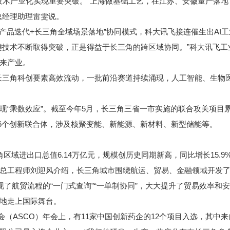
术产业化实现重要突破。“上海做基础工艺，在江苏、安徽量产落地
总经理助理雷雯说。
品迭代+长三角全域场景落地”协同模式，科大讯飞接连催生出AI
键技术不断取得突破，正是得益于长三角的跨区域协同。”科大讯飞
来产业。
角科创要素高效流动，一批前沿赛道持续涌现，人工智能、生物医药
乘数效应”。截至今年5月，长三角三省一市实施的联合攻关项目累
36个创新联合体，涉及核聚变能、新能源、新材料、新型储能等。
进出口总值6.14万亿元，规模创历史同期新高，同比增长15.9%
工程师刘迎风介绍，长三角城市围绕航运、贸易、金融领域开发了
现了航贸流程的“一门式查询”“一单制协同”，大大提升了贸易效率和
地走上国际舞台。
会（ASCO）年会上，有11家中国创新药企的12个项目入选，其中