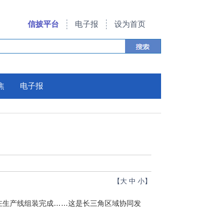
信披平台
电子报
设为首页
焦
电子报
【
大
中
小
】
在生产线组装完成……这是长三角区域协同发