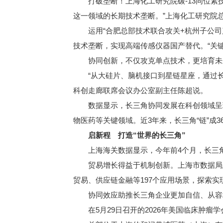
打破垄断！上海化工研究院碳-13同位素技
这一领域的长期技术垄断。”上海化工研究院
运用“合肥总部技术联合攻关+杭州子公司产
技术垄断，实现高端传感仪器国产替代。“关
协同创新，不仅攻克单点技术，更培育未
“从大硅片、脑机接口到星链星座，通过长三
科创走廊联席会议办公室副主任陈超说。
数据显示，长三角协同发展在科创领域呈现“
物医药等关键领域。近3年来，长三角“链”成
启新程 打造“世界的长三角”
上海海关数据显示，今年前4个月，长三角区域
贸易增长得益于机制创新。上海市数据局总
贸易、供应链金融等197个应用场景，探索实
协同效应助推长三角企业更加自信、从容
在5月29日召开的2026年美国临床肿瘤学