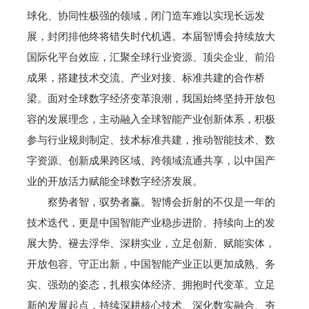
球化、协同性极强的领域，闭门造车难以实现长远发
展，封闭排他终将错失时代机遇。本届智博会持续放大
国际化平台效应，汇聚全球行业资源、顶尖企业、前沿
成果，搭建技术交流、产业对接、标准共建的合作桥
梁。面对全球数字经济变革浪潮，我国始终坚持开放包
容的发展理念，主动融入全球智能产业创新体系，积极
参与行业规则制定、技术标准共建，推动智能技术、数
字资源、创新成果跨区域、跨领域流通共享，以中国产
业的开放活力赋能全球数字经济发展。
察势者智，驭势者赢。智博会折射的不仅是一年的
技术迭代，更是中国智能产业稳步进阶、持续向上的发
展大势。褪去浮华、深耕实业，立足创新、赋能实体，
开放包容、守正出新，中国智能产业正以更加成熟、务
实、强劲的姿态，扎根实体经济、拥抱时代变革。立足
新的发展起点，持续深耕核心技术、深化数实融合、夯