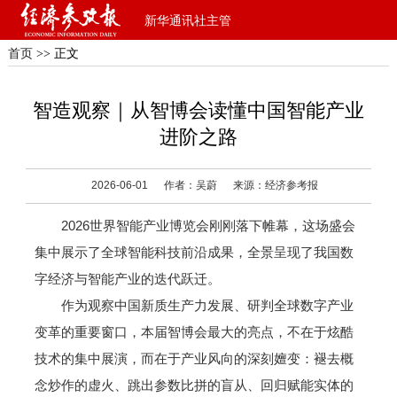
新华通讯社主管
首页
>> 正文
智造观察｜从智博会读懂中国智能产业
进阶之路
2026-06-01
作者：吴蔚
来源：经济参考报
2026世界智能产业博览会刚刚落下帷幕，这场盛会
集中展示了全球智能科技前沿成果，全景呈现了我国数
字经济与智能产业的迭代跃迁。
作为观察中国新质生产力发展、研判全球数字产业
变革的重要窗口，本届智博会最大的亮点，不在于炫酷
技术的集中展演，而在于产业风向的深刻嬗变：褪去概
念炒作的虚火、跳出参数比拼的盲从、回归赋能实体的