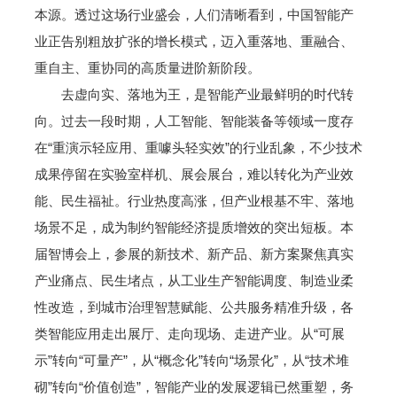
本源。透过这场行业盛会，人们清晰看到，中国智能产
业正告别粗放扩张的增长模式，迈入重落地、重融合、
重自主、重协同的高质量进阶新阶段。
去虚向实、落地为王，是智能产业最鲜明的时代转
向。过去一段时期，人工智能、智能装备等领域一度存
在“重演示轻应用、重噱头轻实效”的行业乱象，不少技术
成果停留在实验室样机、展会展台，难以转化为产业效
能、民生福祉。行业热度高涨，但产业根基不牢、落地
场景不足，成为制约智能经济提质增效的突出短板。本
届智博会上，参展的新技术、新产品、新方案聚焦真实
产业痛点、民生堵点，从工业生产智能调度、制造业柔
性改造，到城市治理智慧赋能、公共服务精准升级，各
类智能应用走出展厅、走向现场、走进产业。从“可展
示”转向“可量产”，从“概念化”转向“场景化”，从“技术堆
砌”转向“价值创造”，智能产业的发展逻辑已然重塑，务