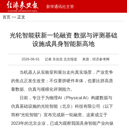
新华通讯社主管
首页
>> 正文
光轮智能获新一轮融资 数据与评测基础
设施成具身智能新高地
2026-06-01
记者 关佳浩 北京报道
来源：经济参考网
当机器人从实验室和展台走向真实场景，产业竞争
的焦点正发生改变：不仅要拼硬件本体，也要比拼高质
量数据、仿真与规模化评测能力。
日前，专注于为物理AI（Physical AI）构建数据与
仿真基础设施的光轮智能（北京）科技有限公司（以下
简称“光轮智能”）宣布完成新一轮融资。这家成立于
2023年的北京企业，已成为观察我国具身智能产业向纵