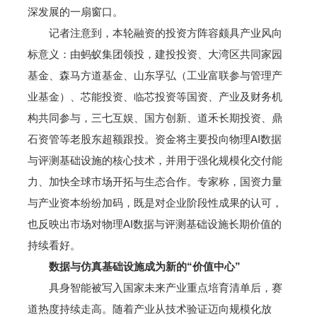
深发展的一扇窗口。
记者注意到，本轮融资的投资方阵容颇具产业风向
标意义：由蚂蚁集团领投，建投投资、大湾区共同家园
基金、森马方道基金、山东孚弘（工业富联参与管理产
业基金）、芯能投资、临芯投资等国资、产业及财务机
构共同参与，三七互娱、国方创新、道禾长期投资、鼎
石资管等老股东超额跟投。资金将主要投向物理AI数据
与评测基础设施的核心技术，并用于强化规模化交付能
力、加快全球市场开拓与生态合作。专家称，国资力量
与产业资本纷纷加码，既是对企业阶段性成果的认可，
也反映出市场对物理AI数据与评测基础设施长期价值的
持续看好。
数据与仿真基础设施成为新的“价值中心”
具身智能被写入国家未来产业重点培育清单后，赛
道热度持续走高。随着产业从技术验证迈向规模化放