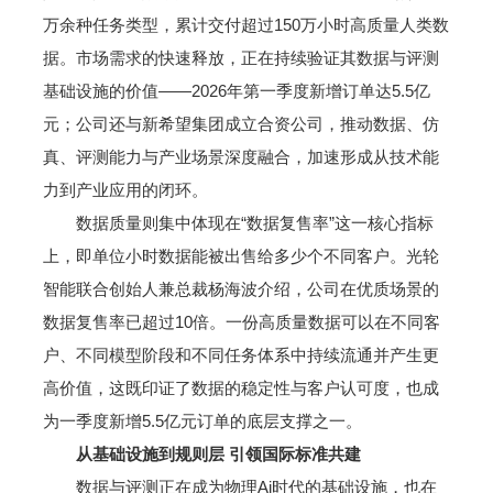
万余种任务类型，累计交付超过150万小时高质量人类数
据。市场需求的快速释放，正在持续验证其数据与评测
基础设施的价值——2026年第一季度新增订单达5.5亿
元；公司还与新希望集团成立合资公司，推动数据、仿
真、评测能力与产业场景深度融合，加速形成从技术能
力到产业应用的闭环。
数据质量则集中体现在“数据复售率”这一核心指标
上，即单位小时数据能被出售给多少个不同客户。光轮
智能联合创始人兼总裁杨海波介绍，公司在优质场景的
数据复售率已超过10倍。一份高质量数据可以在不同客
户、不同模型阶段和不同任务体系中持续流通并产生更
高价值，这既印证了数据的稳定性与客户认可度，也成
为一季度新增5.5亿元订单的底层支撑之一。
从基础设施到规则层 引领国际标准共建
数据与评测正在成为物理Ai时代的基础设施，也在