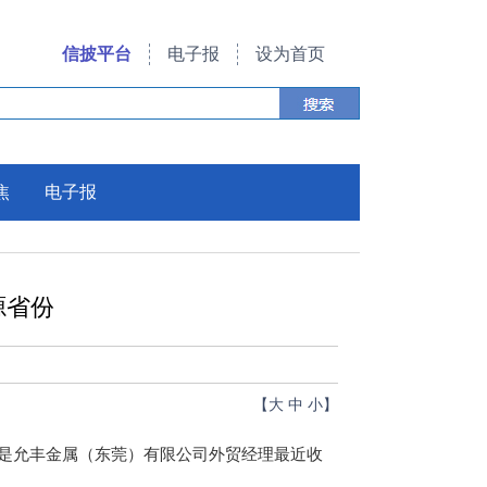
信披平台
电子报
设为首页
焦
电子报
源省份
【
大
中
小
】
是允丰金属（东莞）有限公司外贸经理最近收