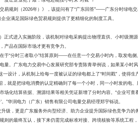
规则（2026年）》，该提问有了“广东回答”——广东分时绿电交
口企业满足国际绿色贸易规则提供了更精细化的制度工具。
）正式进入实施阶段，该机制对绿电采购提出物理直供、小时级溯源
，产品在国际市场才更有竞争力。
于“分时三者取小”结算原则——在任意一个交易小时内，取发电侧
量。广东电力交易中心发展研究部专责陈青举例说，如果某小时风电发
。这一设计，从机制上给每一度被认证的绿电都上了“时间戳”，使得
绍，就是把绿电消费的认定精确到了每一个小时，同一小时发的电、
市场化结算依据、溯源结果等相关凭证新增了分时内容。“企业可查
’。”华润电力（广东）销售有限公司电量交易经理郑宇铄说。
升级，更是广东服务外向型经济、助力企业提升国际绿色竞争力的务
规则的最终互认，接下来仍需完成标准对接、跨境核验等系统工程