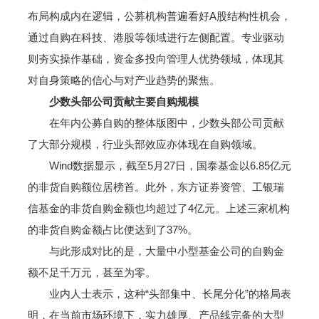
布局构成内在逻辑，公募机构普遍看好A股结构性机会，
通过自购在科技、港股等领域进行左侧配置。专业驱动
则夯实操作基础，资金多投向管理人优势领域，体现其
对自身策略的信心与对产业趋势的聚焦。
少数头部公司贡献主要自购规模
在年内公募自购的整体版图中，少数头部公司贡献
了大部分规模，行业头部效应亦体现在自购领域。
Wind数据显示，截至5月27日，国泰基金以6.85亿元
的非货自购额位居榜首。此外，东方证券资管、工银瑞
信基金的非货自购金额也均超过了4亿元。上述三家机构
的非货自购金额占比便达到了37%。
与此形成对比的是，大量中小型基金公司的自购金
额不足千万元，甚至为零。
业内人士表示，这种“头部集中、长尾分化”的格局表
明，在当前市场环境下，实力雄厚、产品线完备的大型