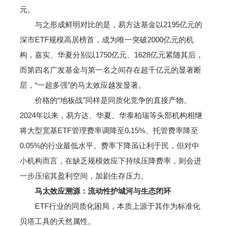
元。
与之形成鲜明对比的是，易方达基金以2195亿元的
深市ETF规模高居榜首，成为唯一突破2000亿元的机
构，嘉实、华夏分别以1750亿元、1628亿元紧随其后，
而第四名广发基金与第一名之间存在超千亿元的显著断
层，“一超多强”的马太效应越发显著。
价格的“地板战”同样是同质化竞争的直接产物。
2024年以来，易方达、华夏、华泰柏瑞等头部机构相继
将大型宽基ETF管理费率调降至0.15%、托管费率降至
0.05%的行业最低水平。费率下降虽让利于民，但对中
小机构而言，在缺乏规模效应下持续压降费率，则会进
一步压缩其盈利空间，加剧生存压力。
马太效应溯源：流动性护城河与生态闭环
ETF行业的同质化困局，本质上源于其作为标准化
贝塔工具的天然属性。