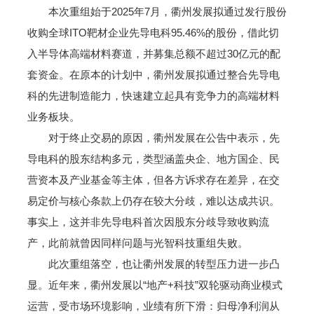
本次重组始于2025年7月，衢州发展拟通过发行股份
收购全球ITO靶材企业先导电科95.46%的股份，借此切
入半导体高端材料赛道，并募集总额不超过30亿元的配
套资金。在原本的计划中，衢州发展拟通过整合先导电
科的先进制造能力，快速建立起具有竞争力的高端材料
业务板块。
对于终止交易的原因，衢州发展在公告中表示，先
导电科的股东结构多元，类型涵盖央企、地方国企、民
营资本及产业基金等主体，但各方诉求存在差异，在交
易定价与核心条款上仍存在较大分歧，难以达成共识。
事实上，这并非先导电科首次因股东分歧导致收购流
产，此前就曾因同样问题与光智科技重组失败。
此次重组落空，也让衢州发展的转型压力进一步凸
显。近年来，衢州发展以“地产+科技”双轮驱动商业模式
运营，受市场环境影响，业绩有所下滑：归母净利润从