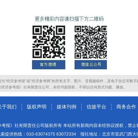
源为“经济参考报”或“经济参考网”的所有文字、图片、音视频稿件，及电子杂志等数字
《经济参考报》社有限责任公司，未经书面授权，不得以任何形式刊载、播放。
关于我们
版权声明
媒体刊例
信披平台
商务合作
参考报》社有限责任公司版权所有 本站所有新闻内容未经协议授权，禁止
索提供热线：010-63074375 63072334 报社地址：北京市宣武门西大