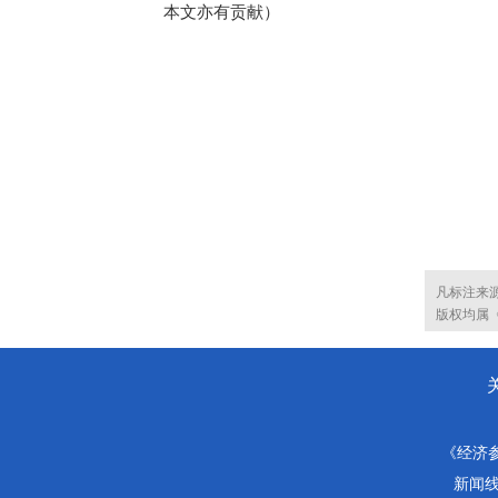
本文亦有贡献）
凡标注来
版权均属
《经济
新闻线