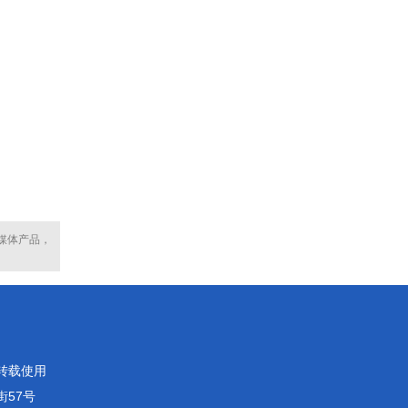
媒体产品，
转载使用
街57号