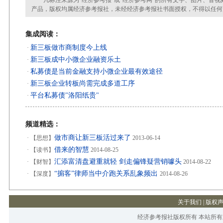
凡标注来源为“经济参考报”或“经济参考网”的所有文字、图片、音视
产品，版权均属经济参考报社，未经经济参考报社书面授权，不得以任何
集成阅读：
新三板做市商制度今上线
·
新三板成中小微企业融资乐土
·
私募债是当前金融支持小微企业最有效途径
·
新三板企业转板尚需完成多道工序
·
平台私募债"洛阳纸贵"
·
频道精选：
做市商让新三板活过来了
·
【思想】
2013-06-14
借来的智慧
·
【读书】
2014-08-25
汇添富清盘避重就轻 剑走偏锋疑营销噱头
·
【财智】
2014-08-22
“掮客”律师当中介跑关系乱象频出
·
【深度】
2014-08-26
关于我们
|
版权
经济参考报社版权所有 本站所