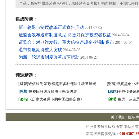
产品，版权均属经济参考报社，未经经济参考报社书面授权，不得以任何
集成阅读：
新一轮退市制度改革正式宣告启动
·
2014-07-05
证监会发布退市制度意见 将更好保护投资者权益
·
2014-07-04
证监会：对欺诈发行、重大信披违规企业强制退市
·
2014-07-04
退市制度期待重大突破
·
2014-07-03
为新一轮退市制度改革加两把劲
·
2014-06-27
频道精选：
·
·
[财智]
诚信缺失 家乐福超市多种违法手段遭曝光
[财智]
归真堂创业板
·
·
[思想]
投资回升速度取决于融资进展
[思想]
全球债务危机
·
·
[读书]
《历史大变局下的中国战略定位》
[读书]
秦厉：从迷
关于我们
|
版权
经济参考报社版权所有 本站所
新闻线索提供热线：
010-6307437