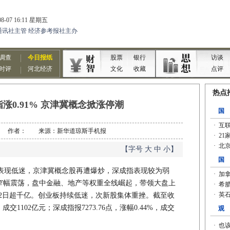
涨0.91% 京津冀概念掀涨停潮
3-24 作者： 来源：新华道琼斯手机报
【字号
大
中
小
】
现低迷，京津冀概念股再遭爆炒，深成指表现较为弱
窄幅震荡，盘中金融、地产等权重全线崛起，带领大盘上
2日超千亿。创业板持续低迷，次新股集体重挫。截至收
，成交1102亿元；深成指报7273.76点，涨幅0.44%，成交