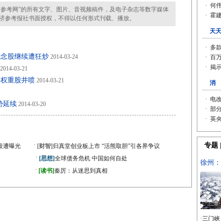
参考网”的所有文字、图片、音视频稿件，及电子杂志等数字媒体
济参考报社书面授权，不得以任何形式刊载、播放。
化概念股继续遭狂炒
2014-03-24
2014-03-21
等权重股井喷
2014-03-21
势延续
2014-03-20
·
段遭曝光
[财智]
归真堂创业板上市 “活熊取胆”引各界争议
·
[思想]
全球债务危机 中国如何自处
·
》
[读书]
秦厉：从迷思到真相