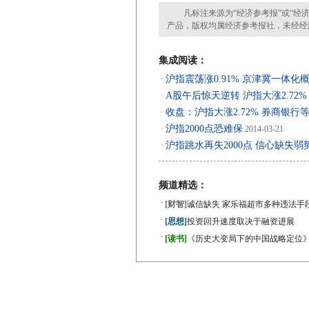
凡标注来源为“经济参考报”或“经济
产品，版权均属经济参考报社，未经经
集成阅读：
沪指震荡涨0.91% 京津冀一体
·
A股午后惊天逆转 沪指大涨2.72%
·
收盘：沪指大涨2.72% 券商银行
·
沪指2000点恐难保
·
2014-03-21
沪指跳水再失2000点 信心缺失弱
·
频道精选：
·
[财智]
诚信缺失 家乐福超市多种违法手
·
[思想]
投资回升速度取决于融资进展
·
[读书]
《历史大变局下的中国战略定位