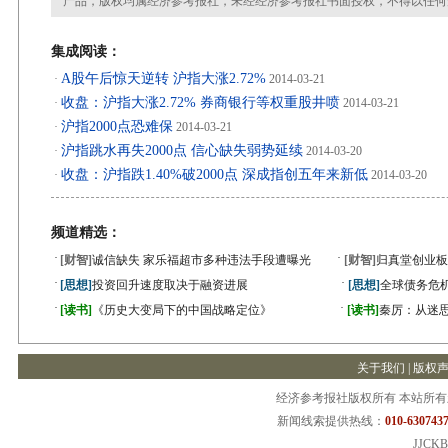
产品，版权均属经济参考报社，未经经济参考报社书面授权，不得以任何
集成阅读：
A股午后惊天逆转 沪指大涨2.72%
·
2014-03-21
收盘：沪指大涨2.72% 券商银行等权重股井喷
·
2014-03-21
沪指2000点恐难保
·
2014-03-21
沪指跳水再失2000点 信心缺失弱势延续
·
2014-03-20
收盘：沪指跌1.40%破2000点 深成指创五年来新低
·
2014-03-20
频道精选：
·
·
[财智]
诚信缺失 家乐福超市多种违法手段遭曝光
[财智]
归真堂创业板
·
·
[思想]
投资回升速度取决于融资进展
[思想]
全球债务危机
·
·
[读书]
《历史大变局下的中国战略定位》
[读书]
秦厉：从迷
关于我们
|
版权
经济参考报社版权所有 本站所
新闻线索提供热线：
010-6307437
JJCKB