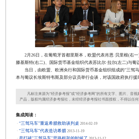
2月26日，在葡萄牙首都里斯本，欧盟代表肖恩·贝里根(右一
滕基斯特(右二)、国际货币基金组织代表苏比尔·拉尔(左二)与葡
当日，由欧盟、欧洲央行和国际货币基金组织组成的“三驾马
本与葡议长埃斯特韦斯及部分议员举行会谈，对该国政府执行援助
凡标注来源为“经济参考报”或“经济参考网”的所有文字、图片、音视
产品，版权均属经济参考报社，未经经济参考报社书面授权，不得以任何
集成阅读：
“三驾马车”重返希腊救助谈判桌
·
2014-02-19
“三驾马车”代表造访希腊
·
2013-11-19
是打破"三驾马车"思路框架的时候了
·
2013-11-12