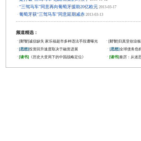
“三驾马车”同意再向葡萄牙援助20亿欧元
·
2013-03-17
葡萄牙获“三驾马车”同意延期减赤
·
2013-03-13
频道精选：
·
·
[财智]
诚信缺失 家乐福超市多种违法手段遭曝光
[财智]
归真堂创业板
·
·
[思想]
投资回升速度取决于融资进展
[思想]
全球债务危机
·
·
[读书]
《历史大变局下的中国战略定位》
[读书]
秦厉：从迷