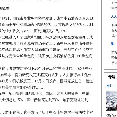
勃发展
到，国际市场业务的蓬勃发展，成为中石油管道局2013
道局全年中标市场合同额350亿元，实现收入323亿元，利
的业务收入占40%，而利润额则占到56%。
经进入31个国家和地区，特别是中东地区发展稳健，成
管道局在巩固伊拉克原有市场基础上，新中标米桑原油外输管
拉克战后授标的所有大型油田项目建设，开创了在伊拉克市
跻身壳牌全球承包商，巩固伊拉克石油部优秀EPC承包商
设者曾在这里创下28个月完工的“中亚速度”，如今中亚
未雨绸缪，提前研究制定工程实施方案，大力推行本土化作
年11月30日机械完工，12月30日投产，圆满完成任务，管道
管道局英文缩写)国际品牌……
中，项目管理团队属地化、国际化比例大幅提高，中东、
比例超过15%，其中伊拉克达到23%、哈萨克斯坦达到
，赵玉建说，这一方面当归于中石油管道局一流的技术实