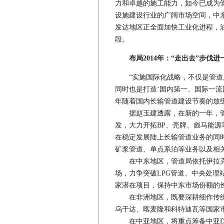
力和卓越的施工能力，如今已成为管
设施建设行业的广阔市场空间，中
发达地区正全面加快工业化进程，
段。
布局2014年：“走出去”步伐进
“实施国际化战略，不仅是管道局
同时也是打造‘国内第一、国际一流国
年随着国内长输管道建设节奏的放缓
据赵玉建透露，在新的一年，管
发，大力开拓BP、壳牌、彪马能
在稳定发展陆上长输管道业务的同
矿浆管道、单点系泊等业务以及相
在中东地区，管道局依托伊拉克
场，力争突破LPG管道、中央处
家潜在项目，保持中东市场份额的
在非洲地区，既要深耕细作传统
乌干达、喀麦隆和科特迪瓦等国家
在中亚地区，将重点筹备中亚D