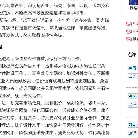
跟踪马来西亚、印度尼西亚、缅甸、泰国、印度、孟加拉和
土资源，不断提高市场反应速度和项目中标率。
兴市场。”赵玉建告诉记者，今年将加速在秘鲁、委内瑞
，扎实做好搜集市场信息、熟悉当地法律、掌握建设标准、
场开发模式，努力取得实质性突破。
程
进程，管道局今年将重点做好三方面工作。
快提高全员外语水平，逐步将外语能力纳入岗位任职条
文件翻译工作，丰富完善英文网站，加强对外宣传，不断提
从业人员激励政策，使价值贡献与薪酬待遇更加匹配，激发
国际业务；提升国际公共关系管理水平，依托国家和中石油
效开发、项目高效运作。
进一步完善市场信息、投标报价、采办物流、咨询中介、
球资源信息网络；深化国际合作，通过成立合资公司、建立
信息共享、利益共享，特别要深化设计业务国际合作，加强
计理念，提升设计水平；加快采办国际化进程，推动采办物
贸易网络，降低物流采办成本，提高竞标优势；强化属地资