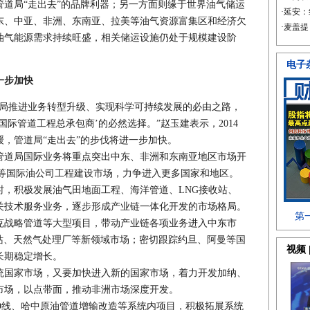
道局“走出去”的品牌利器；另一方面则缘于世界油气储运
东、中亚、非洲、东南亚、拉美等油气资源富集区和经济欠
油气能源需求持续旺盛，相关储运设施仍处于规模建设阶
一步加快
推进业务转型升级、实现科学可持续发展的必由之路，
际管道工程总承包商’的必然选择。”赵玉建表示，2014
，管道局“走出去”的步伐将进一步加快。
道局国际业务将重点突出中东、非洲和东南亚地区市场开
源等国际油公司工程建设市场，力争进入更多国家和地区。
时，积极发展油气田地面工程、海洋管道、LNG接收站、
关技术服务业务，逐步形成产业链一体化开发的市场格局。
战略管道等大型项目，带动产业链各项业务进入中东市
理站、天然气处理厂等新领域市场；密切跟踪约旦、阿曼等国
长期稳定增长。
国家市场，又要加快进入新的国家市场，着力开发加纳、
市场，以点带面，推动非洲市场深度开发。
线、哈中原油管道增输改造等系统内项目，积极拓展系统