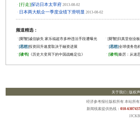
[行走]
探访日本太宰府
·
2013-08-02
日本两大航企一季度业绩下滑明显
·
2013-08-02
频道精选：
·
·
[财智]
诚信缺失 家乐福超市多种违法手段遭曝光
[财智]
归真堂创业板
·
·
[思想]
投资回升速度取决于融资进展
[思想]
全球债务危机
·
·
[读书]
《历史大变局下的中国战略定位》
[读书]
秦厉：从迷
关于我们
|
版权
经济参考报社版权所有 本站所
新闻线索提供热线：
010-6307437
JJCKB