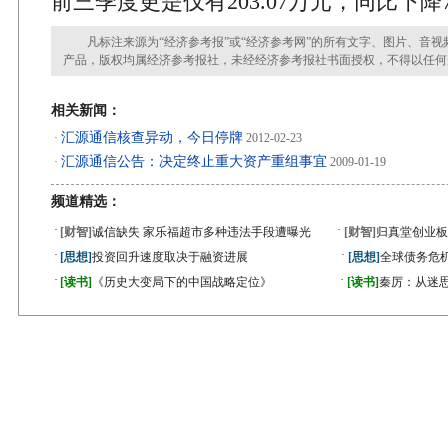
前三季度更是仅有203.07万元，同比下降75
凡标注来源为“经济参考报”或“经济参考网”的所有文字、图片、音视
产品，版权均属经济参考报社，未经经济参考报社书面授权，不得以任何
相关新闻：
汇源通信核查异动，今日停牌
·
2012-02-23
汇源通信公告：决定终止重大资产重组事宜
·
2009-01-19
频道精选：
·
·
[财智]
诚信缺失 家乐福超市多种违法手段遭曝光
[财智]
归真堂创业板
·
·
[思想]
投资回升速度取决于融资进展
[思想]
全球债务危机
·
·
[读书]
《历史大变局下的中国战略定位》
[读书]
秦厉：从迷