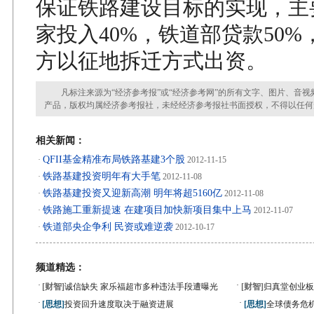
保证铁路建设目标的实现，主
家投入40%，铁道部贷款50
方以征地拆迁方式出资。
凡标注来源为“经济参考报”或“经济参考网”的所有文字、图片、音视
产品，版权均属经济参考报社，未经经济参考报社书面授权，不得以任何
相关新闻：
QFII基金精准布局铁路基建3个股
·
2012-11-15
铁路基建投资明年有大手笔
·
2012-11-08
铁路基建投资又迎新高潮 明年将超5160亿
·
2012-11-08
铁路施工重新提速 在建项目加快新项目集中上马
·
2012-11-07
铁道部央企争利 民资或难逆袭
·
2012-10-17
频道精选：
·
·
[财智]
诚信缺失 家乐福超市多种违法手段遭曝光
[财智]
归真堂创业板
·
·
[思想]
投资回升速度取决于融资进展
[思想]
全球债务危机