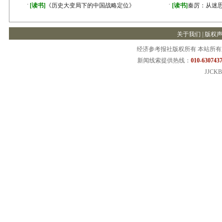
·
·
[读书]
《历史大变局下的中国战略定位》
[读书]
秦厉：从迷
关于我们
|
版权
经济参考报社版权所有 本站所
新闻线索提供热线：
010-6307437
JJCKB