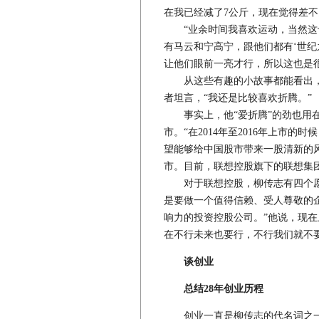
在我已经减了7公斤，现在觉得差不
“业余时间我喜欢运动，当然这也
有马云和宁高宁，跟他们都有‘世纪
让他们眼前一亮才行，所以这也是
从这些有趣的小故事都能看出，柳
者坦言，“我还是比较喜欢折腾。”
事实上，他“爱折腾”的劲也用在
市。“在2014年至2016年上市
望能够给中国股市带来一股清新的
市。目前，联想控股旗下的联想集
对于联想控股，柳传志有四个愿景
是要做一个值得信赖、受人尊敬的
响力的投资控股公司。”他说，现
在不行未来也要行，不行我们就不
谈创业
总结28年创业历程
创业一直是柳传志的代名词之一，