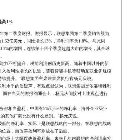
高1%
财年第二季度财报。财报显示，联想集团第二季度销售额为
1.62亿美元，同比增长13%，净利润率为1.8%。与此同
0.3%的增幅，连续第十四个季度超越大市的增长，其全球
%。
力不断提升，税前利润创历史新高。随着中国以外的新
进入盈利性增长的轨道，随着智能手机等移动互联业务规模
持续提升。”联想集团主席兼首席执行官杨元庆说。
利水平的质疑声，有观点就认为，联想集团是依靠牺牲利
额。而在当天的财报沟通会上，杨元庆间接对上述观点进行
都相当盈利，中国有5%到6%的净利率，海外企业级业
业的其他厂商比没有什么差别。”杨元庆说。
低的净利率，实际上是联想战略的一部分。在联想的战略
的位置，而改善盈利率则放在了后面。
市场上大幅度改善盈利率。未来几年内联想的净利润率将