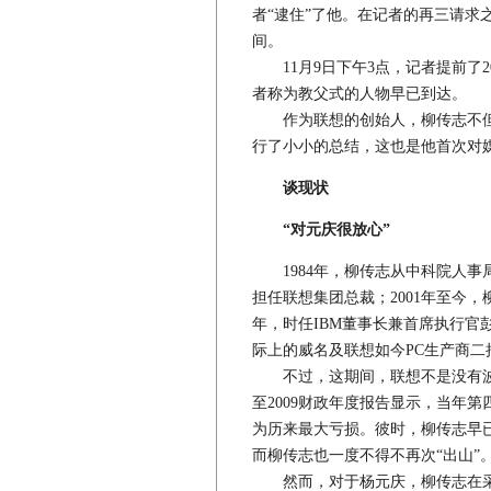
者“逮住”了他。在记者的再三请求
间。
11月9日下午3点，记者提前了
者称为教父式的人物早已到达。
作为联想的创始人，柳传志不但跟
行了小小的总结，这也是他首次对媒
谈现状
“对元庆很放心”
1984年，柳传志从中科院人事局
担任联想集团总裁；2001年至今，
年，时任IBM董事长兼首席执行官
际上的威名及联想如今PC生产商二
不过，这期间，联想不是没有波折。
至2009财政年度报告显示，当年第四
为历来最大亏损。彼时，柳传志早
而柳传志也一度不得不再次“出山”
然而，对于杨元庆，柳传志在采