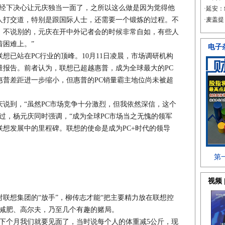
下决心让元庆独当一面了，之所以这么做是因为觉得他
人打交道，特别是跟国际人士，还需要一个锻炼的过程。不
，不说别的，元庆在开中外记者会的时候非常自如，有些人
困难上。”
已站在PC行业的顶峰。10月11日凌晨，市场调研机构
PC销量报告。前者认为，联想已超越惠普，成为全球最大的PC
惠普差距进一步缩小，但惠普的PC销量霸主地位尚未被超
到，“虽然PC市场竞争十分激烈，但我依然深信，这个
过，杨元庆同时强调，“成为全球PC市场当之无愧的领军
想发展中的里程碑。联想的使命是成为PC+时代的领导
想集团的“放手”，柳传志才能“把主要精力放在联想控
，减肥、高尔夫，乃至几个有趣的赌局。
个月我们就要见面了，当时说每个人的体重减5公斤，现