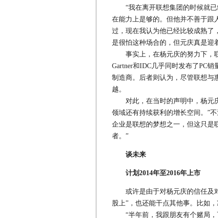
“我在离开联想集团的时候就已经
在能力上是够的。但他并不善于跟
过，现在我认为他已经比较成熟了
是很怕这种场合的，但元庆真是迎着
事实上，在杨元庆的努力下，联想
Gartner和IDC几乎同时发布了
制造商。后者则认为，尽管联想与
越。
对此，在当时的声明中，杨元庆说
领域还有持续获利的增长空间。”不
企业是联想的梦想之一，但这只是联
者。”
谈未来
计划2014年至2016年上市
或许是由于对杨元庆的信任及对联
股上”，也还能干点其他事。比如
“半年前，我跟朋友有个赌局，下