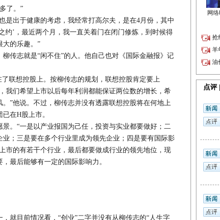
多了。”
是出于健康的考虑，我经常打高尔夫，是在4月份，其中
之约’，最近两个月，我一直关着门在闭门修炼，到时候得
很大的乐趣。”
传志就是“闲不住”的人。他自己也对《国际金融报》记
了联想控股上。按柳传志的规划，联想控股肯定要上
的时候，我们希望上市以后每年利润都能保证两位数的增长，希
风。”他说。不过，柳传志并没有透露联想控股将在何地上
团已在H股上市。
。“一是以产业报国为己任，投资与实业都要做好；二
企业；三是要在多个行业里成为领先企业；四是要有国际影
在上市的有若干个行业，最后都要做成行业的领先地位，现
要，最后能够有一定的国际影响力。
就目前情况看，“创业”二字并没有从柳传志的“人生字