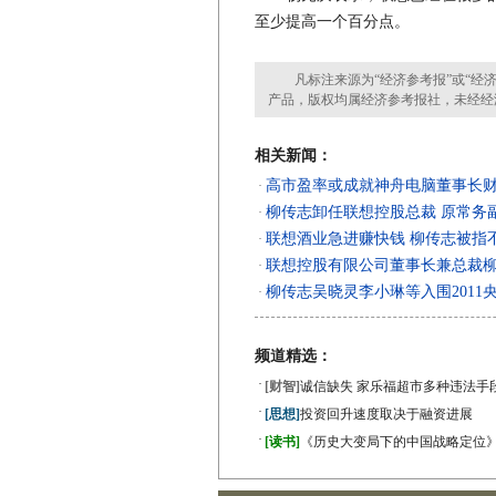
至少提高一个百分点。
凡标注来源为“经济参考报”或“经济
产品，版权均属经济参考报社，未经经
相关新闻：
高市盈率或成就神舟电脑董事长财
·
柳传志卸任联想控股总裁 原常务
·
联想酒业急进赚快钱 柳传志被指
·
联想控股有限公司董事长兼总裁
·
柳传志吴晓灵李小琳等入围2011
·
频道精选：
·
[财智]
诚信缺失 家乐福超市多种违法手
·
[思想]
投资回升速度取决于融资进展
·
[读书]
《历史大变局下的中国战略定位