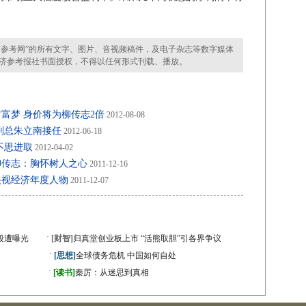
参考网”的所有文字、图片、音视频稿件，及电子杂志等数字媒体
济参考报社书面授权，不得以任何形式刊载、播放。
富梦 身价将为柳传志2倍
2012-08-08
副总朱立南接任
2012-06-18
不思进取
2012-04-02
柳传志：胸怀树人之心
2011-12-16
央视经济年度人物
2011-12-07
·
段遭曝光
[财智]
归真堂创业板上市 “活熊取胆”引各界争议
·
[思想]
全球债务危机 中国如何自处
·
》
[读书]
秦厉：从迷思到真相