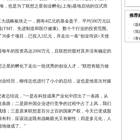
海，也是为了联想之星创业孵化(上海)基地启动的仪式而
战略板块之一，拥有4亿元的基金盘子、平均500万元以
(TMT、先进制造和医疗健康)、数十个行业的投资范围。
30多个项目，已投入2亿元，并走出一条“创业培训+天使
年的投资高达2000万元，且联想控股对其并没有确定的
星的孵化下走出一批优秀的创业人才，“联想有能力做
业经历，柳传志也进行了小小的总结，这也是他首次对媒
者总结说，“一是在科技成果产业化中蹚出了一条路，从
这条路；二是跟外国企业进行竞争的过程中占了上风，我们
成绩；三是原来联想是百分之百的国家产权，今天已变成股
很有利，应该说这既有战略眼光又有耐性；四是多元化，人
础地做成了。”