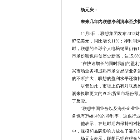
杨元庆：
未来几年内联想净利润率至少提
11月8日，联想集团发布2013
87亿美元，同比增长11%；净利润为
时，联想的全球个人电脑销量仍有1
市场份额也再创历史新高，达15.6
“在快速增长的同时我们的盈利能
兴市场业务和成熟市场交易型业务
的不断扩大，联想的盈利水平还将
尽管如此，市场上仍有对联想盈
润来换取更大的PC出货量市场份
了反驳。
“联想中国业务以及海外企业业务
务也有3%到4%的净利率，这跟行
他表示，在短时期内保持相对较
中，规模和品牌影响力放在了靠前
杨元庆表示，联想已经在很多的