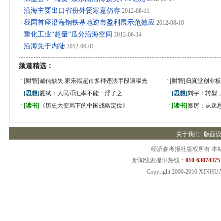
沿海主要出口省份外贸寒意仍存
·
2012-08-11
我国首座沿海钢铁基地逆市盈利展示范效应
·
2012-08-10
重化工业“超量”瓜分沿海空间
·
2012-06-14
沿海先于内陆
·
2012-06-01
频道精选：
·
·
[财智]
诚信缺失 家乐福超市多种违法手段遭曝光
[财智]
归真堂创业板
·
·
[思想]
夏斌：人民币汇率不能一浮了之
[思想]
刘宇：转型
·
·
[读书]
《历史大变局下的中国战略定位》
[读书]
秦厉：从迷
关于我们
|
版面
经济参考报社版权所有 本
新闻线索提供热线：
010-63074375
Copyright 2000-2010 XINHU