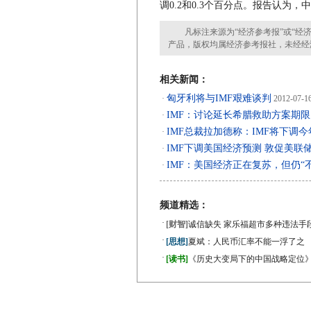
调0.2和0.3个百分点。报告认为，
凡标注来源为“经济参考报”或“经济
产品，版权均属经济参考报社，未经经
相关新闻：
匈牙利将与IMF艰难谈判
·
2012-07-1
IMF：讨论延长希腊救助方案期
·
IMF总裁拉加德称：IMF将下调
·
IMF下调美国经济预测 敦促美联
·
IMF：美国经济正在复苏，但仍“
·
频道精选：
·
[财智]
诚信缺失 家乐福超市多种违法手
·
[思想]
夏斌：人民币汇率不能一浮了之
·
[读书]
《历史大变局下的中国战略定位