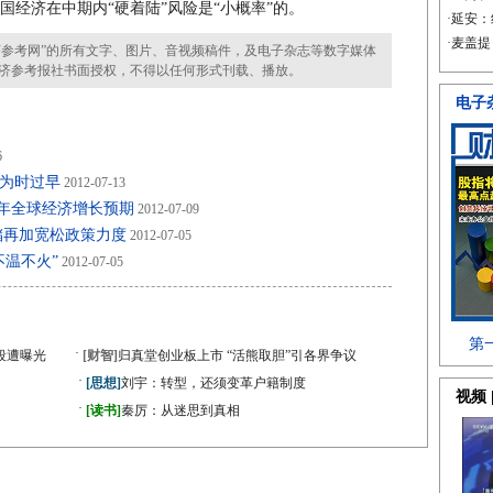
中国经济在中期内“硬着陆”风险是“小概率”的。
参考网”的所有文字、图片、音视频稿件，及电子杂志等数字媒体
济参考报社书面授权，不得以任何形式刊载、播放。
6
限为时过早
2012-07-13
今年全球经济增长预期
2012-07-09
储再加宽松政策力度
2012-07-05
不温不火”
2012-07-05
·
段遭曝光
[财智]
归真堂创业板上市 “活熊取胆”引各界争议
·
[思想]
刘宇：转型，还须变革户籍制度
·
》
[读书]
秦厉：从迷思到真相