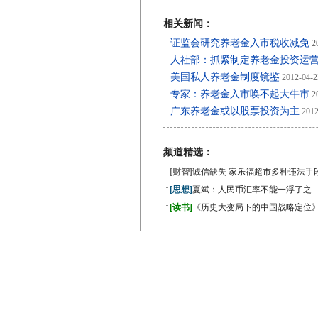
相关新闻：
证监会研究养老金入市税收减免
·
20
人社部：抓紧制定养老金投资运
·
美国私人养老金制度镜鉴
·
2012-04-2
专家：养老金入市唤不起大牛市
·
20
广东养老金或以股票投资为主
·
2012
频道精选：
·
[财智]
诚信缺失 家乐福超市多种违法手
·
[思想]
夏斌：人民币汇率不能一浮了之
·
[读书]
《历史大变局下的中国战略定位