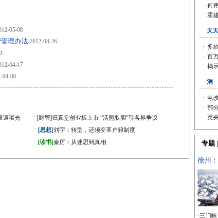
12-05-08
营管理办法
2012-04-26
3
12-04-17
-04-06
·
段遭曝光
[财智]
归真堂创业板上市 “活熊取胆”引各界争议
·
[思想]
刘宇：转型，还须变革户籍制度
·
》
[读书]
秦厉：从迷思到真相