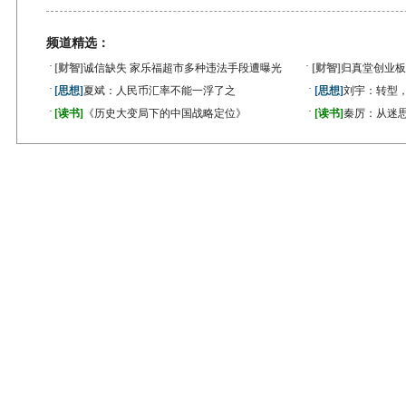
频道精选：
·
·
[财智]
诚信缺失 家乐福超市多种违法手段遭曝光
[财智]
归真堂创业板
·
·
[思想]
夏斌：人民币汇率不能一浮了之
[思想]
刘宇：转型
·
·
[读书]
《历史大变局下的中国战略定位》
[读书]
秦厉：从迷