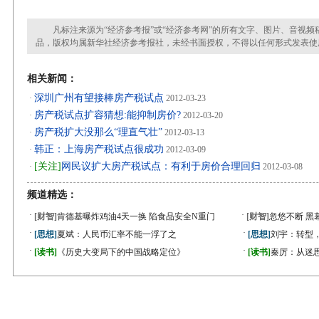
凡标注来源为“经济参考报”或“经济参考网”的所有文字、图片、音视频
品，版权均属新华社经济参考报社，未经书面授权，不得以任何形式发表使
相关新闻：
深圳广州有望接棒房产税试点
·
2012-03-23
房产税试点扩容猜想:能抑制房价?
·
2012-03-20
房产税扩大没那么“理直气壮”
·
2012-03-13
韩正：上海房产税试点很成功
·
2012-03-09
[关注]
网民议扩大房产税试点：有利于房价合理回归
·
2012-03-08
频道精选：
·
·
[财智]
肯德基曝炸鸡油4天一换 陷食品安全N重门
[财智]
忽悠不断 黑
·
·
[思想]
夏斌：人民币汇率不能一浮了之
[思想]
刘宇：转型
·
·
[读书]
《历史大变局下的中国战略定位》
[读书]
秦厉：从迷