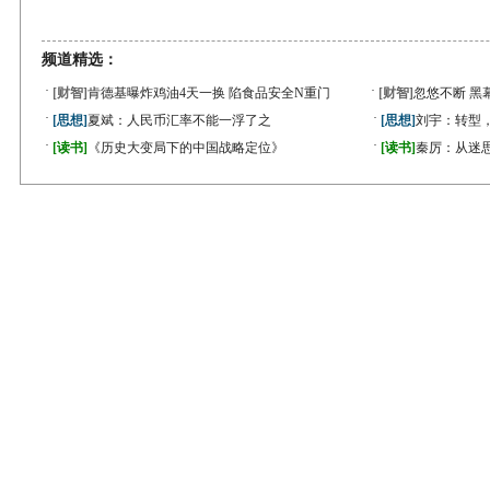
频道精选：
·
·
[财智]
肯德基曝炸鸡油4天一换 陷食品安全N重门
[财智]
忽悠不断 黑
·
·
[思想]
夏斌：人民币汇率不能一浮了之
[思想]
刘宇：转型
·
·
[读书]
《历史大变局下的中国战略定位》
[读书]
秦厉：从迷