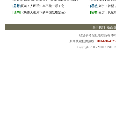
·
·
[思想]
夏斌：人民币汇率不能一浮了之
[思想]
刘宇：转型
·
·
[读书]
《历史大变局下的中国战略定位》
[读书]
秦厉：从迷
关于我们
|
版面
经济参考报社版权所有 本
新闻线索提供热线：
010-63074375
Copyright 2000-2010 XINHU