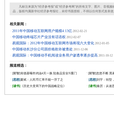
凡标注来源为“经济参考报”或“经济参考网”的所有文字、图片、音视频
品，版权均属新华社经济参考报社，未经书面授权，不得以任何形式发表使
相关新闻：
2011年中国移动互联网用户规模4.13亿
·
2012-02-21
中国移动终端芯片产业没有话语权
·
2012-02-07
易观国际：2012年中国移动互联网市场将现六大变化
·
2012-01-05
中国移动长沙分公司因价格欺诈被查处
·
2011-12-06
易观国际：中国移动手机阅读业务用户渗透率逐步提高
·
2011-10-12
频道精选：
·
·
[财智]
肯德基曝炸鸡油4天一换 陷食品安全N重门
[财智]
忽悠不断 黑
·
·
[思想]
夏斌：人民币汇率不能一浮了之
[思想]
刘宇：转型
·
·
[读书]
《历史大变局下的中国战略定位》
[读书]
秦厉：从迷