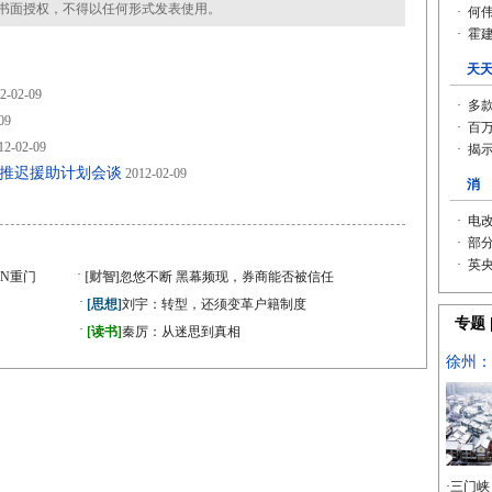
书面授权，不得以任何形式发表使用。
2-02-09
09
12-02-09
腊政党推迟援助计划会谈
2012-02-09
·
N重门
[财智]
忽悠不断 黑幕频现，券商能否被信任
·
[思想]
刘宇：转型，还须变革户籍制度
·
[读书]
秦厉：从迷思到真相