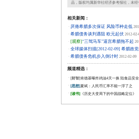
品，版权均属新华社经济参考报社，未经
相关新闻：
厌倦希腊多次保证 风险币种走低
·
201
希腊债务谈判遇阻 欧元起伏
·
2012-02-
[观察]
“三驾马车”逼宫希腊拖不起
·
20
全球媒体扫描[2012-02-09] 希
·
希腊债务危机步入倒计时
·
2012-02-09
频道精选：
·
[财智]
肯德基曝炸鸡油4天一换 陷食品安全
·
[思想]
夏斌：人民币汇率不能一浮了之
·
[读书]
《历史大变局下的中国战略定位》