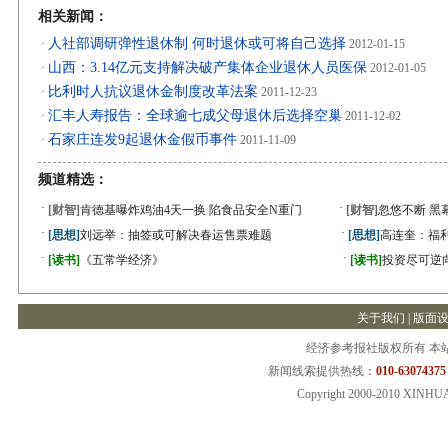
相关新闻：
人社部调研弹性退休制 何时退休或可将自己选择
·
2012-01-15
山西：3.14亿元支持解决破产集体企业退休人员医保
·
2012-01-05
比利时人抗议退休金制度改革法案
·
2011-12-23
汇丰人寿报告：全球逾七成父母退休后选择空巢
·
2011-12-02
石家庄连发9起退休金假币事件
·
2011-11-09
频道精选：
·
·
[财智]
肯德基曝炸鸡油4天一换 陷食品安全N重门
[财智]
忽悠不断 黑
·
·
[思想]
刘远举：抽签或可解决春运售票难题
[思想]
高连奎：福
·
·
[读书]
《五常学经济》
[读书]
投资尽可逆
关于我们
|
版面
经济参考报社版权所有 本
新闻线索提供热线：
010-63074375
Copyright 2000-2010 XINHU