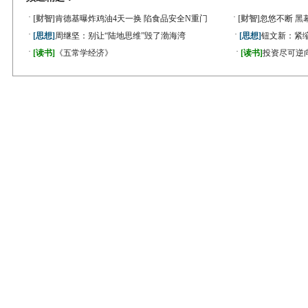
·
·
[财智]
肯德基曝炸鸡油4天一换 陷食品安全N重门
[财智]
忽悠不断 黑
·
·
[思想]
周继坚：别让“陆地思维”毁了渤海湾
[思想]
钮文新：紧缩
·
·
[读书]
《五常学经济》
[读书]
投资尽可逆