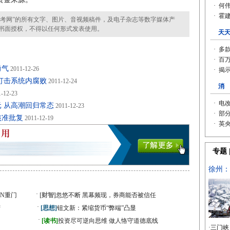
考网”的所有文字、图片、音视频稿件，及电子杂志等数字媒体产
书面授权，不得以任何形式发表使用。
勇气
2011-12-26
打击系统内腐败
2011-12-24
-12-23
元 从高潮回归常态
2011-12-23
核准批复
2011-12-19
·
N重门
[财智]
忽悠不断 黑幕频现，券商能否被信任
·
湾
[思想]
钮文新：紧缩货币“弊端”凸显
·
[读书]
投资尽可逆向思维 做人恪守道德底线