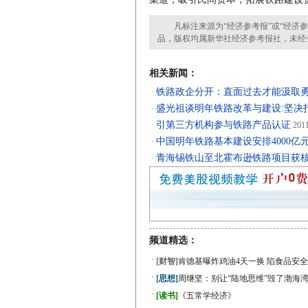
凡标注来源为“经济参考报”或“经济参
品，版权均属新华社经济参考报社，未经
相关新闻：
铁路政企分开：直面过去才能汲取
·
盛光祖谈明年铁路改革与建设:坚决
·
引第三方机构参与铁路产品认证
·
2011
中国明年铁路基本建设安排4000亿
·
青海锡铁山至北霍布逊铁路项目获
·
频道精选：
·
[财智]
肯德基曝炸鸡油4天一换 陷食品安全
·
[思想]
周继坚：别让“陆地思维”毁了渤海
·
[读书]
《五常学经济》