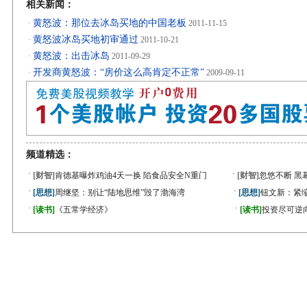
相关新闻：
黄怒波：那位去冰岛买地的中国老板
·
2011-11-15
黄怒波冰岛买地初审通过
·
2011-10-21
黄怒波：出击冰岛
·
2011-09-29
开发商黄怒波：“房价这么高肯定不正常”
·
2009-09-11
频道精选：
·
·
[财智]
肯德基曝炸鸡油4天一换 陷食品安全N重门
[财智]
忽悠不断 黑
·
·
[思想]
周继坚：别让“陆地思维”毁了渤海湾
[思想]
钮文新：紧缩
·
·
[读书]
《五常学经济》
[读书]
投资尽可逆