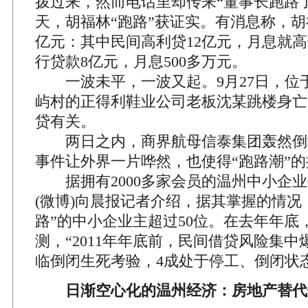
拨过来，然而电话里却传来“董事长跑路
天，胡福林“跑路”获证实。有消息称，胡
亿元：其中民间高利贷12亿元，月息就高达
行贷款8亿元，月息500多万元。
一波未平，一波又起。9月27日，位
屿村的正得利鞋业公司老板沈某跳楼身亡
贷有关。
两日之内，商界航母信泰集团轰然倒
事件让外界一片哗然，也使得“跑路潮”
据拥有2000多家会员的温州中小企业
(微博)向晨报记者介绍，据其掌握的情况
路”的中小企业主超过50位。在去年年底
测，“2011年年底前，民间借贷风险集
临倒闭生死考验，4成处于停工、倒闭状
日渐空心化的温州经济：房地产替代