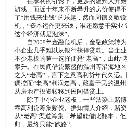
在暴利的引诱下，更多的温州人开始
游戏，而近十年来不断攀升的房价使得不
了“用钱来生钱”的乐趣，然而周德文敏
机，“资本运作更来钱，谁还愿意干实业
这个经济就是泡沫”。
自2008年金融危机后，金融政策转为
小企业几乎难以从银行获得贷款。当企业
不少老板的第一选择便是“老高”，由此“
攀升。在民间借贷繁盛的温州等沿海地区
之为“老高”，言下之意高利贷年代久远
调控而“老高”利润走高，藏富于民的温
从房地产投资转移到民间借贷上。
除了中小企业老板，一些沾染上赌博
靠高利贷筹集赌资。据知情人介绍，赌资
从“老高”渠道筹集，希望能借此翻本，
归，最终只能“跑路”。