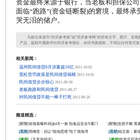
资金最终来源于银行，当老板和担保公司
面临“跑路”(资金链断裂)的窘境，最终
哭无泪的储户。
凡标注来源为“经济参考报”或“经济参考网”的所有文字、图片、音视
产品，版权均属新华社经济参考报社，未经书面授权，不得以任何形式发
相关新闻：
温州民间借贷8月涉案超10亿
·
2011-10-02
宽松货币政策是民间借贷祸根
·
2011-10-02
民间借贷步步惊心
·
2011-09-30
老板跑路和民间借贷
·
2011-09-27
对民间借贷不能一棒子打死
·
2011-09-26
频道精选：
·
·
[财智]
肯德基曝炸鸡油4天一换 陷食品安全N重门
[财智]
忽悠不断 黑
·
·
[思想]
周继坚：别让“陆地思维”毁了渤海湾
[思想]
钮文新：紧缩
·
·
[读书]
《五常学经济》
[读书]
投资尽可逆