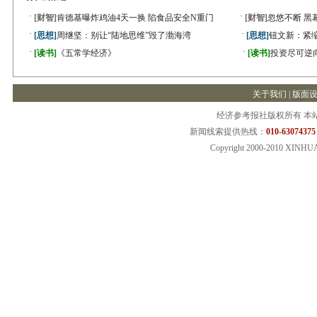
·
·
[财智]
肯德基曝炸鸡油4天一换 陷食品安全N重门
[财智]
忽悠不断 黑
·
·
[思想]
周继坚：别让“陆地思维”毁了渤海湾
[思想]
钮文新：紧缩
·
·
[读书]
《五常学经济》
[读书]
投资尽可逆
关于我们
|
版面
经济参考报社版权所有 本
新闻线索提供热线：
010-63074375
Copyright 2000-2010 XINHU