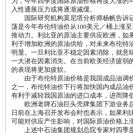
为，今年四季度国际原油价格再度大涨的
入性通胀压力或将逐渐减缓。
国际研究机构莫尼塔分析师杨帆告诉记
荡是今年布伦特油价从100美元／桶上涨至
推动力。利比亚的原油主要供应欧洲，如
利于增加欧洲的原油供给，对未来布伦特
明显。一旦利比亚不稳定因素消除，就意
一大潜在因素消失。在当前欧美经济疲弱
的表现将更加疲软。
由于布伦特原油价格是我国成品油调价
之一，布伦特油价下行将加快国内成品油
有利于减轻我国原油的进口成本，进而降
欧洲老牌石油巨头壳牌集团下游业务总
日前在上海召开发布会时也表示，如果利
可能对供应产生影响，对国际原油价格上
上述中石油集团规划总院专家对四季度