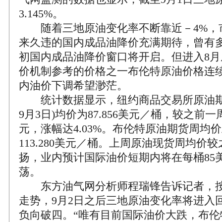
3.145%。
随着三地原油变化率不断靠近－4%，
来久违的国内成品油降价充满期待，曾有
初国内成品油降价窗口将开启。但进入8
价机制参考的价格之一布伦特原油价格连
内油价下调希望渺茫。
统计数据显示，纽约商品交易所原油期货
9月3日)均价为87.856美元／桶，较之前一周
元，涨幅达4.03%。布伦特原油期货周均价上
113.280美元／桶。上周原油现货周均价
扬，业内预计国际油价短期内将在每桶85美
荡。
东方油气网分析师程瑞锋告诉记者，按
走势，9月2日之后三地原油变化率将进入
负向破四。“唯有目前国际油价大跌，布伦特