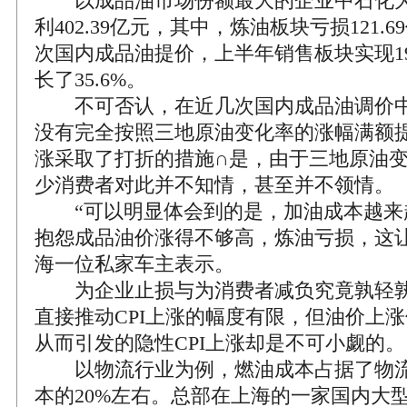
以成品油市场份额最大的企业中石化为
利402.39亿元，其中，炼油板块亏损121.
次国内成品油提价，上半年销售板块实现19
长了35.6%。
不可否认，在近几次国内成品油调价中
没有完全按照三地原油变化率的涨幅满额
涨采取了打折的措施∩是，由于三地原油
少消费者对此并不知情，甚至并不领情。
“可以明显体会到的是，加油成本越来
抱怨成品油价涨得不够高，炼油亏损，这让
海一位私家车主表示。
为企业止损与为消费者减负究竟孰轻孰
直接推动CPI上涨的幅度有限，但油价上
从而引发的隐性CPI上涨却是不可小觑的。
以物流行业为例，燃油成本占据了物流
本的20%左右。总部在上海的一家国内大