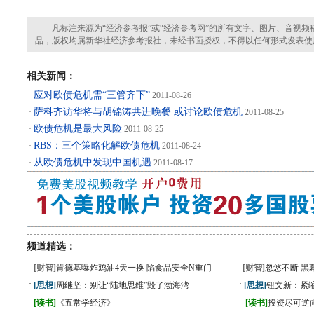
凡标注来源为“经济参考报”或“经济参考网”的所有文字、图片、音视频
品，版权均属新华社经济参考报社，未经书面授权，不得以任何形式发表使
相关新闻：
应对欧债危机需“三管齐下”
·
2011-08-26
萨科齐访华将与胡锦涛共进晚餐 或讨论欧债危机
·
2011-08-25
欧债危机是最大风险
·
2011-08-25
RBS：三个策略化解欧债危机
·
2011-08-24
从欧债危机中发现中国机遇
·
2011-08-17
频道精选：
·
·
[财智]
肯德基曝炸鸡油4天一换 陷食品安全N重门
[财智]
忽悠不断 黑
·
·
[思想]
周继坚：别让“陆地思维”毁了渤海湾
[思想]
钮文新：紧缩
·
·
[读书]
《五常学经济》
[读书]
投资尽可逆