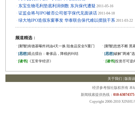
东宝生物毛利垫底利润倒数 东兴保代遭疑
·
2011-05-16
证监会将与IPO被否公司签字保代见面谈话
·
2011-04-18
绿大地IPO造假东窗事发 华泰联合保代难以摆脱干系
·
2011-03-22
频道精选：
·
·
[财智]
肯德基曝炸鸡油4天一换 陷食品安全N重门
[财智]
忽悠不断 黑
·
·
[思想]
观点擂台：奢侈品，降税的纠结
[思想]
破解"两难"
·
·
[读书]
《五常学经济》
[读书]
投资尽可逆
关于我们
|
版面
经济参考报社版权所有 本
新闻线索提供热线：
010-63074375
Copyright 2000-2010 XINHU