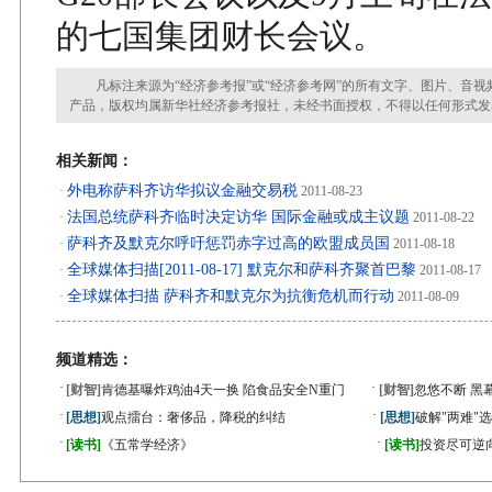
的七国集团财长会议。
凡标注来源为“经济参考报”或“经济参考网”的所有文字、图片、音视
产品，版权均属新华社经济参考报社，未经书面授权，不得以任何形式发
相关新闻：
外电称萨科齐访华拟议金融交易税
·
2011-08-23
法国总统萨科齐临时决定访华 国际金融或成主议题
·
2011-08-22
萨科齐及默克尔呼吁惩罚赤字过高的欧盟成员国
·
2011-08-18
全球媒体扫描[2011-08-17] 默克尔和萨科齐聚首巴黎
·
2011-08-17
全球媒体扫描 萨科齐和默克尔为抗衡危机而行动
·
2011-08-09
频道精选：
·
·
[财智]
肯德基曝炸鸡油4天一换 陷食品安全N重门
[财智]
忽悠不断 黑
·
·
[思想]
观点擂台：奢侈品，降税的纠结
[思想]
破解"两难"
·
·
[读书]
《五常学经济》
[读书]
投资尽可逆